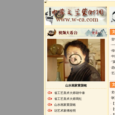
更多>>
·
·
·
·
·
·
·
山水画家黄国铭
·
省工艺美术大师胡中泰
·
省工艺美术大师周红
·
山水画家黄国铭
·
访艺术家傅桂明
·