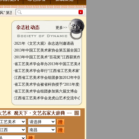
” 第五届中国风全国书画交流赛暨纪念抗
“墨韵千年”百位名家绘中华百米长卷“华
展7月28日起征稿
2015/7/28
图”创作
2014/3/18
更多>>
·2021年《文艺大观》杂志选刊邀请函
·2013年中国工艺美术家协会第五届全国工艺美术博览会
·2013年中国工艺美术“百花奖”江西获奖作品颁奖仪式在鹰潭市举行
·省工艺美术学会举办2013年中国工艺美术“百花奖”江西省获奖作品汇展新闻
·省工艺美术学会举行“江西省工艺美术家”颁证仪式
·江西省工艺美术学会组团参加2012年中国工艺美术“百花奖”评选活动取得圆
·省工艺美术学会被省科协授予“2011年度先进省级学会”光荣称号
·省工艺美术学会组团参加第六届文博会
·江西省工艺美术学会龙虎山艺术交流中心挂牌成立