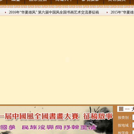
2016年“华夏雄风” 第六届中国风全国书画艺术交流赛征稿
2015年“华夏雄风
6/8/27
日战争胜利70周年书画
艺术交流赛征稿
术交流赛征稿
绘中华百米长卷创作邀请展
奖名单
展
展 南昌展
、韩名家艺术邀请展”
态新农村艺术写生
按类别：
按地域：
按字母：