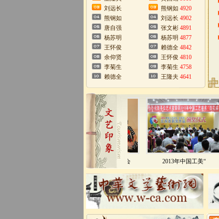
刘远长
熊钢如
4920
熊钢如
刘远长
4902
唐自强
张文彬
4891
杨苏明
杨苏明
4877
王怀俊
赖德全
4842
余仰贤
王怀俊
4810
李菊生
李菊生
4758
赖德全
王隆夫
4641
与中国传统文化促进会
2013年中国工美“