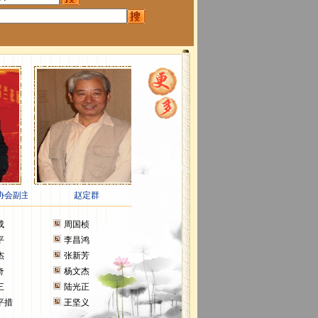
成
周国桢
平
李昌鸿
杰
张新芳
奇
杨文杰
三
陆光正
平措
王坚义