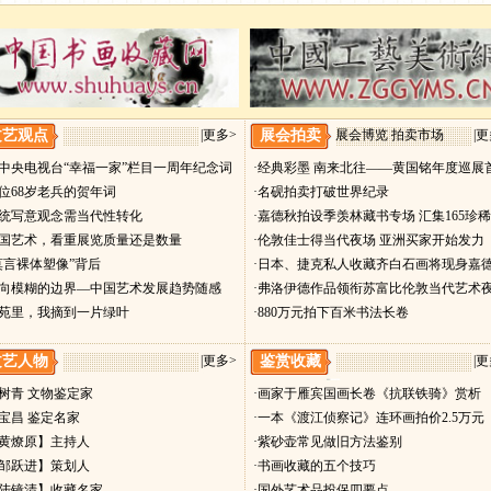
文艺观点
|
更多>
展会拍卖
展会博览 拍卖市场
|
更
贺中央电视台“幸福一家”栏目一周年纪念词
·经典彩墨 南来北往——黄国铭年度巡展
一位68岁老兵的贺年词
·名砚拍卖打破世界纪录
传统写意观念需当代性转化
·嘉德秋拍设季羡林藏书专场 汇集165珍
中国艺术，看重展览质量还是数量
·伦敦佳士得当代夜场 亚洲买家开始发力
“莫言裸体塑像”背后
·日本、捷克私人收藏齐白石画将现身嘉
趋向模糊的边界—中国艺术发展趋势随感
·弗洛伊德作品领衔苏富比伦敦当代艺术
艺苑里，我摘到一片绿叶
·880万元拍下百米书法长卷
文艺人物
|
更多>
鉴赏收藏
|
更
史树青 文物鉴定家
·画家于雁宾国画长卷《抗联铁骑》赏析
耿宝昌 鉴定名家
·一本《渡江侦察记》连环画拍价2.5万元
【黄燎原】主持人
·紫砂壶常见做旧方法鉴别
【邹跃进】策划人
·书画收藏的五个技巧
【陆镜清】收藏名家
·国外艺术品投保四要点