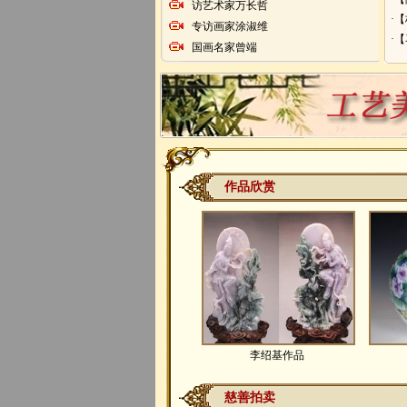
访艺术家万长哲
·
专访画家涂淑维
·
国画名家曾端
作品欣赏
李绍基作品
慈善拍卖