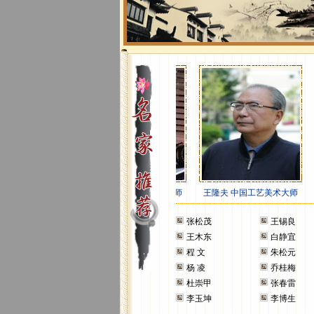
张松茂
王锡良
王木东
白静宜
程 文
朱松元
杨 凌
乔桂梅
杜崇甲
张春雷
李玉坤
李博生