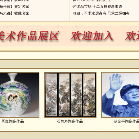
【杨丹霞】鉴定名家
·艺术品市场 十二五投资新渠道
【马未都】收藏名家
·收藏：不求永远占有 只求曾经拥有
周红陶瓷作品
石炳寿陶瓷作品
胡金平陶瓷作