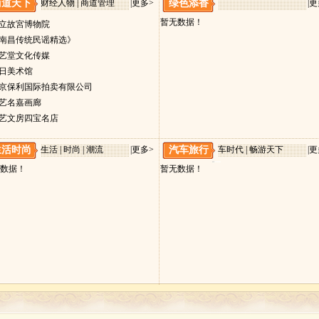
商道天下
财经人物 | 商道管理
|
更多>
绿色添香
|
更
暂无数据！
國立故宮博物院
《南昌传统民谣精选》
品艺堂文化传媒
今日美术馆
北京保利国际拍卖有限公司
国艺名嘉画廊
国艺文房四宝名店
生活时尚
生活 | 时尚 | 潮流
|
更多>
汽车旅行
车时代 | 畅游天下
|
更
数据！
暂无数据！