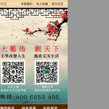
月廿五
·专家顾问
·加入收藏
·设为主页
陶韵瓷风
绿色添香
在线展览