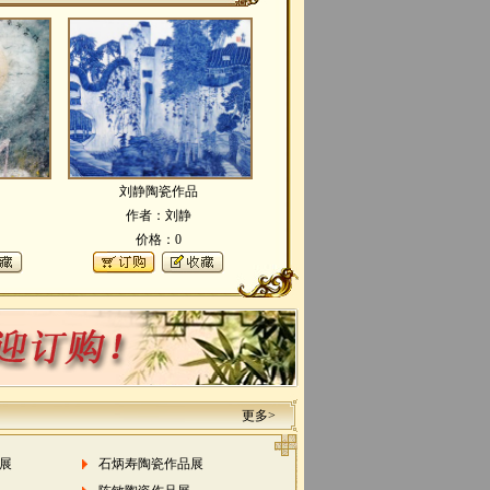
刘静陶瓷作品
作者：刘静
价格：0
更多>
展
石炳寿陶瓷作品展