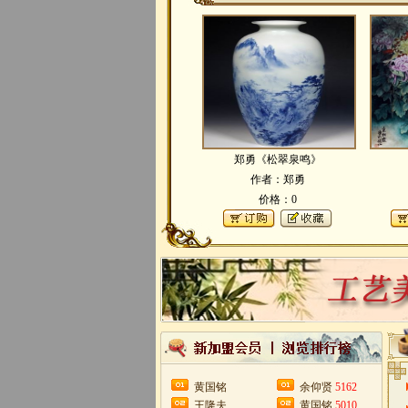
郑勇《松翠泉鸣》
作者：郑勇
价格：0
黄国铭
余仰贤
5162
王隆夫
黄国铭
5010