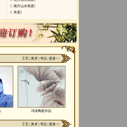
·〖南方山水画派〗
·〖米派〗
工艺
|
美术
|
书法
|
更多>>
品
冯沫陶瓷作品
工艺
|
美术
|
书法
|
更多>>