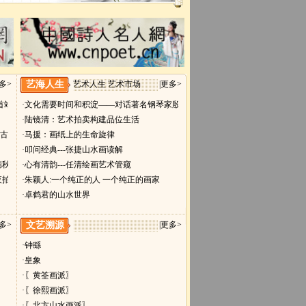
多>
艺海人生
艺术人生 艺术市场
|
更多>
首站大连展将于9月28日开幕
·文化需要时间和积淀——对话著名钢琴家殷承宗
·陆镜清：艺术拍卖构建品位生活
稀古籍
·马援：画纸上的生命旋律
·叩问经典---张捷山水画读解
德秋拍
·心有清韵---任清绘画艺术管窥
夜拍
·朱颖人:一个纯正的人 一个纯正的画家
·卓鹤君的山水世界
多>
文艺溯源
|
更多>
·钟繇
·皇象
·〖黄筌画派〗
·〖徐熙画派〗
·〖北方山水画派〗