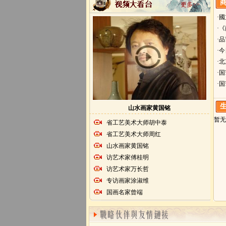
更多>>
·
·
·
·
·
·
·
山水画家黄国铭
暂无
省工艺美术大师胡中泰
省工艺美术大师周红
山水画家黄国铭
访艺术家傅桂明
访艺术家万长哲
专访画家涂淑维
国画名家曾端