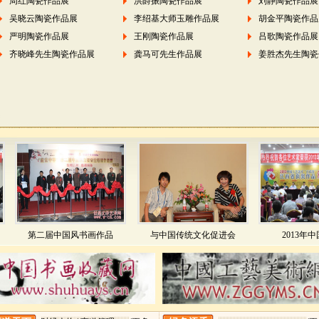
周红陶瓷作品展
洪爵振陶瓷作品展
刘静陶瓷作品展
吴晓云陶瓷作品展
李绍基大师玉雕作品展
胡金平陶瓷作品
严明陶瓷作品展
王刚陶瓷作品展
吕歌陶瓷作品展
齐晓峰先生陶瓷作品展
龚马可先生作品展
姜胜杰先生陶瓷
第二届中国风书画作品
与中国传统文化促进会
2013年