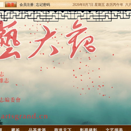
会员注册
|
忘记密码
2026年8月7日 星期五 农历丙午年 六
源
藏鉴
品茶煮酒
商道天下
影视摄影
文艺掘美