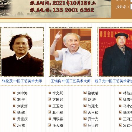
按姓名：
刘中海
李文跃
饶晓晴
林智
刘 平
方国兴
赵 涛
徐雪
刘瓷辉
王玉敬
刘延忠
马永
杨 峡
耿小翠
孟玉松
杨国
黄宝庆
周双喜
乔十光
王习
冯 杰
汪天稳
汪士伟
次仁