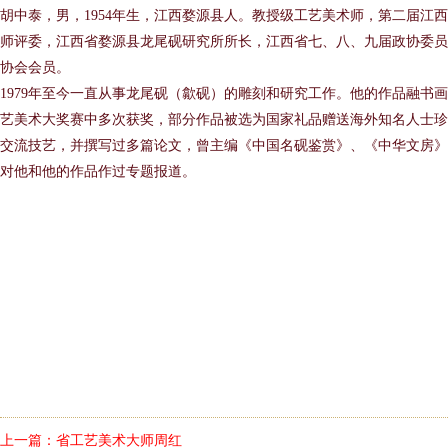
胡中泰，男，1954年生，江西婺源县人。教授级工艺美术师，第二届江
师评委，江西省婺源县龙尾砚研究所所长，江西省七、八、九届政协委员
协会会员。
1979年至今一直从事龙尾砚（歙砚）的雕刻和研究工作。他的作品融书
艺美术大奖赛中多次获奖，部分作品被选为国家礼品赠送海外知名人士珍
交流技艺，并撰写过多篇论文，曾主编《中国名砚鉴赏》、《中华文房》
对他和他的作品作过专题报道。
上一篇：
省工艺美术大师周红