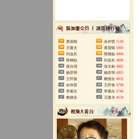
黄国铭
余仰贤
5149
王隆夫
黄国铭
5000
刘远长
熊钢如
4906
熊钢如
刘远长
4896
唐自强
张文彬
4882
杨苏明
杨苏明
4865
王怀俊
赖德全
4832
余仰贤
王怀俊
4798
李菊生
李菊生
4746
赖德全
王隆夫
4634
更多>>