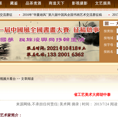
源
藏鉴
品茶煮酒
商道天下
影视摄影
文艺掘美
流赛征
2016年“华夏雄风” 第六届中国风全国书画艺术交流赛征稿
201
2016/8/27
日战争胜利
按类别：
按地域：
按字母：
按姓名：
视频大看台 >> 文章阅读
赛暨纪念抗日战争胜利70周年书画展7月28日起征稿
省工艺美术大师胡中泰
流赛征稿
来源网络,不承担任何责任| 美术网 摘录 | 时间： 2013/7/24 阅
艺术家简介：