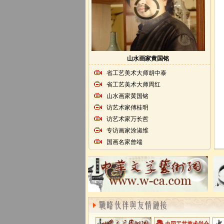
山水画家黄国铭
省工艺美术大师胡中泰
省工艺美术大师周红
山水画家黄国铭
访艺术家傅桂明
访艺术家万长哲
专访画家涂淑维
国画名家曾端