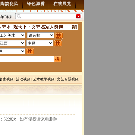
陶韵瓷风
绿色添香
在线展览
5年“华夏雄风” 第五届中国风全国书画交流赛暨纪念抗
“墨韵千年”百位名家绘中华
70周年书画展7月28日起征稿
2015/7/28
图”创作
2014/3/18
名家视频
|
活动视频
|
艺术教学视频
|
文艺专题视频
读：5228次 | 如有侵权请来电删除