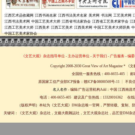
江西艺术品收藏网
江西书画名家
江西书法美术名家
美术网
书法网
工艺美术网
江西书法美术网
中国工艺美术大师
江西省书法家协会
江西省工艺美术家学会
江
江西工艺美术大师
江西美术
江西工艺美术
江西美术网
中国工艺美术大师辞典
中
中国工艺美术家协会
《文艺大观》杂志
指导单位
-
主办运营单位
-
关于我们
-
广告服务
-
编委
Copyright 2008-2030 Great View of Art Magazin
全国统一服务热线：400-6655-405 ┊ 邮箱
原国家工信产业部ICP报备：赣ICP备08000569号-11 
名人名作
- 编辑/广告运营机构Add：中国 江西南昌市
电话：400-6655-405 建议及广告热线：13320016362 
｛版权声明｝本站为《文艺大观》DM杂志唯一官网，严禁转载、复制、防
关键词：《文艺大观》杂志社，文藝大觀雜誌社，文艺大观杂志社，品艺堂DM杂