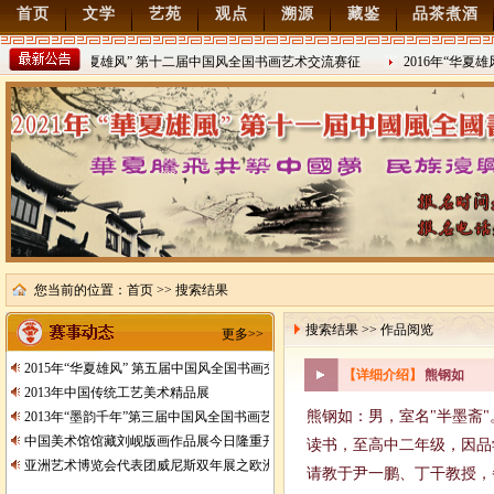
首页
文学
艺苑
观点
溯源
藏鉴
品茶煮酒
2022年“华夏雄风” 第十二届中国风全国书画艺术交流赛征
2016年“华夏
稿
2021/8/15
2016/8/27
您当前的位置：
首页
>> 搜索结果
搜索结果 >> 作品阅览
更多>>
2015年“华夏雄风” 第五届中国风全国书画交流赛暨纪念抗日战争胜利70周年书画
【详细介绍】
熊钢如
2013年中国传统工艺美术精品展
熊钢如：男，室名"半墨斋"
2013年“墨韵千年”第三届中国风全国书画艺术交流赛征稿
中国美术馆馆藏刘岘版画作品展今日隆重开展
读书，至高中二年级，因品
亚洲艺术博览会代表团威尼斯双年展之欧洲行
请教于尹一鹏、丁干教授，