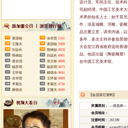
设计员、车间主任、技术科
司副经理。中国工艺美术大
术界的知名人士，始于其兄
作，涉及城雕、浮雕、瓷雕
品注重立意，讲求内涵，以
黄国铭
余仰贤
5161
多年，多次主持并参加景德
王隆夫
黄国铭
5009
大会堂江西省政府送给香港
刘远长
熊钢如
4918
品。他还出版《陶瓷雕塑》
熊钢如
刘远长
4901
唐自强
张文彬
4890
在中国工艺美术馆。
杨苏明
杨苏明
4875
王怀俊
赖德全
4841
余仰贤
王怀俊
4809
李菊生
李菊生
4756
赖德全
王隆夫
4640
【会员其它资料】
更多>>
所属类别：
---请选择---
会员地址：
注册时间：
2013年
会员邮箱：
wyang911@1