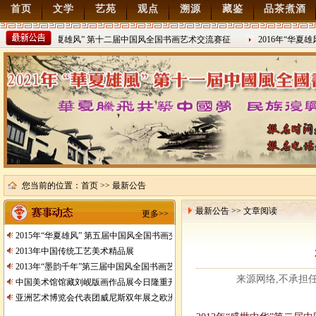
首页
文学
艺苑
观点
溯源
藏鉴
品茶煮酒
2022年“华夏雄风” 第十二届中国风全国书画艺术交流赛征
2016年“华夏
稿
2021/8/15
2016/8/27
您当前的位置：
首页
>> 最新公告
最新公告 >> 文章阅读
更多>>
2015年“华夏雄风” 第五届中国风全国书画交流赛暨纪念抗日战争胜利70周年书画
2013年中国传统工艺美术精品展
2013年“墨韵千年”第三届中国风全国书画艺术交流赛征稿
来源网络,不承担任何责
中国美术馆馆藏刘岘版画作品展今日隆重开展
亚洲艺术博览会代表团威尼斯双年展之欧洲行