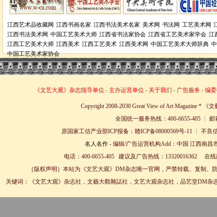
江西艺术品收藏网
江西书画名家
江西书法美术名家
美术网
书法网
工艺美术网
江西书法美术网
中国工艺美术大师
江西省书法家协会
江西省工艺美术家学会
江
江西工艺美术大师
江西美术
江西工艺美术
江西美术网
中国工艺美术大师辞典
中
中国工艺美术家协会
《文艺大观》杂志
指导单位
-
主办运营单位
-
关于我们
-
广告服务
-
编委
Copyright 2008-2030 Great View of Art Magazin
全国统一服务热线：400-6655-405 ┊ 邮箱
原国家工信产业部ICP报备：赣ICP备08000569号-11 
名人名作
- 编辑/广告运营机构Add：中国 江西南昌市
电话：400-6655-405 建议及广告热线：13320016362 
｛版权声明｝本站为《文艺大观》DM杂志唯一官网，严禁转载、复制、防
关键词：《文艺大观》杂志社，文藝大觀雜誌社，文艺大观杂志社，品艺堂DM杂