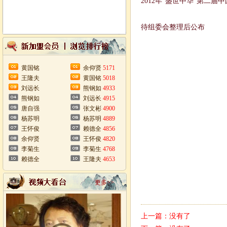
2012年“盛世中华”第二
待组委会整理后公布
黄国铭
余仰贤
5171
王隆夫
黄国铭
5018
刘远长
熊钢如
4933
熊钢如
刘远长
4915
唐自强
张文彬
4900
杨苏明
杨苏明
4889
王怀俊
赖德全
4856
余仰贤
王怀俊
4820
李菊生
李菊生
4768
赖德全
王隆夫
4653
更多>>
上一篇：没有了