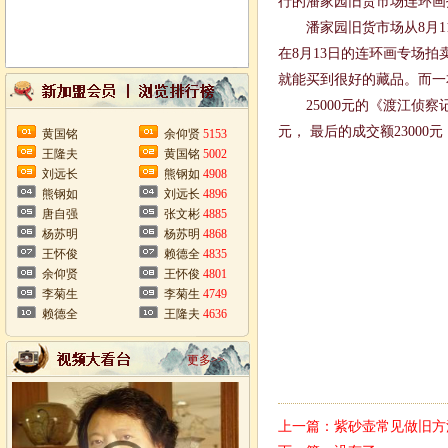
行的潘家园旧货市场连环画拍
潘家园旧货市场从8月11
在8月13日的连环画专场
就能买到很好的藏品。而一本
25000元的《渡江侦察
元， 最后的成交额2300
黄国铭
余仰贤
5153
王隆夫
黄国铭
5002
刘远长
熊钢如
4908
熊钢如
刘远长
4896
唐自强
张文彬
4885
杨苏明
杨苏明
4868
王怀俊
赖德全
4835
余仰贤
王怀俊
4801
李菊生
李菊生
4749
赖德全
王隆夫
4636
更多>>
上一篇：
紫砂壶常见做旧方