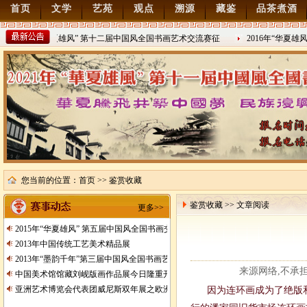
首页
文学
艺苑
观点
溯源
藏鉴
品茶煮酒
2022年“华夏雄风” 第十二届中国风全国书画艺术交流赛征
2016年“华夏雄
稿
2021/8/15
2016/8/27
您当前的位置：
首页
>> 鉴赏收藏
鉴赏收藏 >> 文章阅读
更多>>
2015年“华夏雄风” 第五届中国风全国书画交流赛暨纪念抗日战争胜利70周年书画
2013年中国传统工艺美术精品展
2013年“墨韵千年”第三届中国风全国书画艺术交流赛征稿
来源网络,不承担任何
中国美术馆馆藏刘岘版画作品展今日隆重开展
亚洲艺术博览会代表团威尼斯双年展之欧洲行
因为连环画成为了绝版和儿