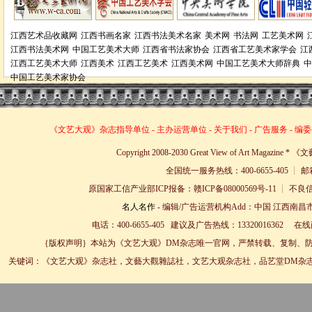
江西艺术品收藏网
江西书画名家
江西书法美术名家
美术网
书法网
工艺美术网
江西书法美术网
中国工艺美术大师
江西省书法家协会
江西省工艺美术家学会
江
江西工艺美术大师
江西美术
江西工艺美术
江西美术网
中国工艺美术大师辞典
中
中国工艺美术家协会
《文艺大观》杂志
指导单位
-
主办运营单位
-
关于我们
-
广告服务
-
编委
Copyright 2008-2030 Great View of Art Magazin
全国统一服务热线：400-6655-405 ┊ 邮箱
原国家工信产业部ICP报备：赣ICP备08000569号-11 
名人名作
- 编辑/广告运营机构Add：中国 江西南昌市
电话：400-6655-405 建议及广告热线：13320016362 
｛版权声明｝本站为《文艺大观》DM杂志唯一官网，严禁转载、复制、防
关键词：《文艺大观》杂志社，文藝大觀雜誌社，文艺大观杂志社，品艺堂DM杂