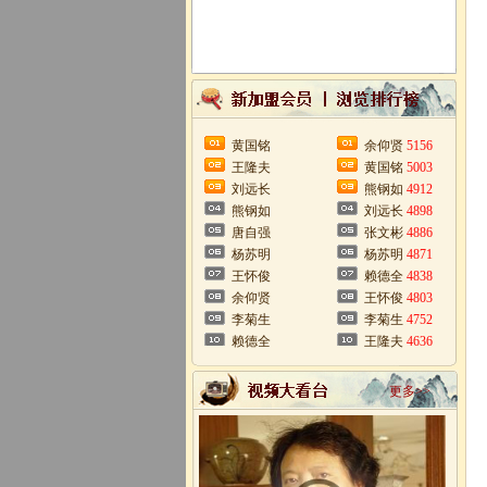
黄国铭
余仰贤
5156
王隆夫
黄国铭
5003
刘远长
熊钢如
4912
熊钢如
刘远长
4898
唐自强
张文彬
4886
杨苏明
杨苏明
4871
王怀俊
赖德全
4838
余仰贤
王怀俊
4803
李菊生
李菊生
4752
赖德全
王隆夫
4636
更多>>