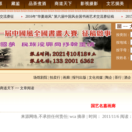
源
藏鉴
品茶煮酒
商道天下
影视摄影
文艺掘美
交流赛征
2016年“华夏雄风” 第六届中国风全国书画艺术交流赛征稿
201
2016/8/27
日战争胜利
按类别：
按地域：
按字母：
按姓名：
场馆剧院
|
拍卖行
|
画廊
|
报刊出版
|
文化传媒
|
陶企
|
茶行
|
酒企
商道天下 >> 文章阅读
赛暨纪念抗日战争胜利70周年书画展7月28日起征稿
国艺名嘉画廊
流赛征稿
来源网络,不承担任何责任| wca 摘录 | 时间： 2011/11/6 阅