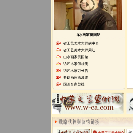
山水画家黄国铭
省工艺美术大师胡中泰
省工艺美术大师周红
山水画家黄国铭
访艺术家傅桂明
访艺术家万长哲
专访画家涂淑维
国画名家曾端