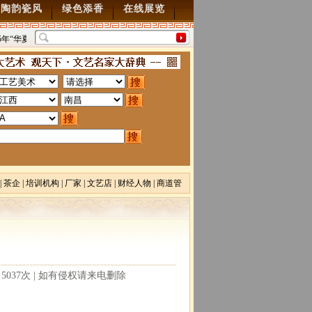
陶韵瓷风
绿色添香
在线展览
5年“华夏雄风” 第五届中国风全国书画交流赛暨纪念抗
“墨韵千年”百位名家绘中
70周年书画展7月28日起征稿
2015/7/28
图”创作
2014/3/18
|
茶企
|
培训机构
|
厂家
|
文艺店
|
财经人物
|
商道管
理
|
画院
读：5037次 | 如有侵权请来电删除