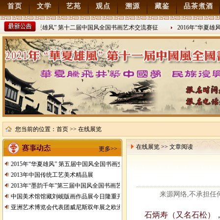
首页
文学
艺苑
观点
溯源
藏鉴
品茶煮酒
2022年“华夏雄风” 第十二届中国风全国书画艺术交流赛征
2016年“华夏雄
稿
2021/8/15
2016/8/27
您当前的位置：
首页
>> 在线展览
在线展览 >> 文章阅读
更多>>
2015年“华夏雄风” 第五届中国风全国书画交流赛暨纪念抗日战争胜利70周年书画
2013年中国传统工艺美术精品展
2013年“墨韵千年”第三届中国风全国书画艺术交流赛征稿
来源网络,不承担任何责任
中国美术馆馆藏刘岘版画作品展今日隆重开展
亚洲艺术博览会代表团威尼斯双年展之欧洲行
石炳寿（又名石松），男