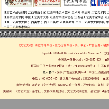
江西艺术品收藏网
江西书画名家
江西书法美术名家
美术网
书法网
工艺美术网
江西书法美术网
中国工艺美术大师
江西省书法家协会
江西省工艺美术家学会
江
江西工艺美术大师
江西美术
江西工艺美术
江西美术网
中国工艺美术大师辞典
中
中国工艺美术家协会
《文艺大观》杂志
指导单位
-
主办运营单位
-
关于我们
-
广告服务
-
编委
Copyright 2008-2030 Great View of Art Magazin
全国统一服务热线：400-6655-405 ┊ 邮箱
原国家工信产业部ICP报备：赣ICP备08000569号-11 
名人名作
- 编辑/广告运营机构Add：中国 江西南昌市
电话：400-6655-405 建议及广告热线：13320016362 
｛版权声明｝本站为《文艺大观》DM杂志唯一官网，严禁转载、复制、防
关键词：《文艺大观》杂志社，文藝大觀雜誌社，文艺大观杂志社，品艺堂DM杂