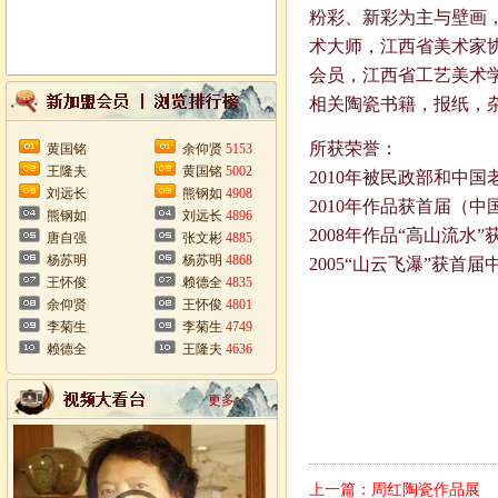
粉彩、新彩为主与壁画
术大师，江西省美术家
会员，江西省工艺美术
相关陶瓷书籍，报纸，
所获荣誉：
黄国铭
余仰贤
5153
王隆夫
黄国铭
5002
2010年被民政部和中
刘远长
熊钢如
4908
2010年作品获首届（
熊钢如
刘远长
4896
2008年作品“高山流
唐自强
张文彬
4885
杨苏明
杨苏明
4868
2005“山云飞瀑”获
王怀俊
赖德全
4835
余仰贤
王怀俊
4801
李菊生
李菊生
4749
赖德全
王隆夫
4636
更多>>
上一篇：
周红陶瓷作品展