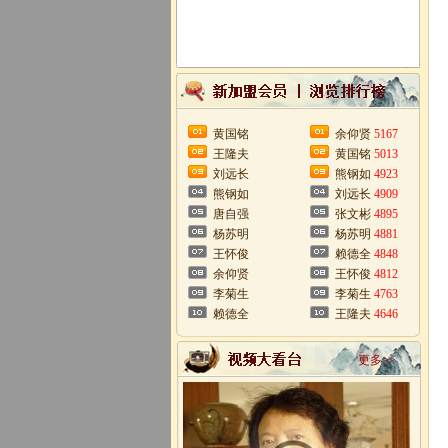
黄国铭
余仰贤
5167
王隆夫
黄国铭
5013
刘远长
熊钢如
4923
熊钢如
刘远长
4909
唐自强
张文彬
4895
杨苏明
杨苏明
4881
王怀俊
赖德全
4848
余仰贤
王怀俊
4812
李菊生
李菊生
4763
赖德全
王隆夫
4646
更多>>