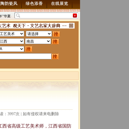
陶韵瓷风
绿色添香
在线展览
年“华夏雄风” 第五届中国风全国书画交流赛暨纪念抗
“墨韵千年”百位名家绘中华
70周年书画展7月28日起征稿
2015/7/28
图”创作
2014/3/18
阅读：3997次 | 如有侵权请来电删除
系江西省高级工艺美术师，江西省国防