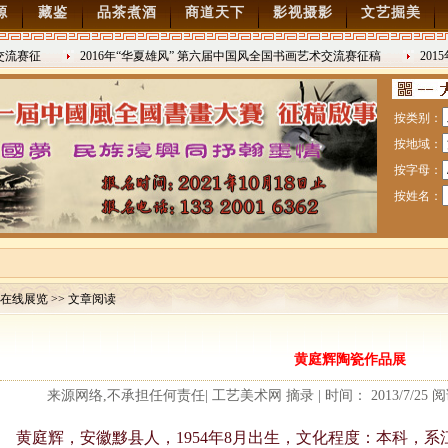
源
藏鉴
品茶煮酒
商道天下
影视摄影
文艺掘美
流赛征
2016年“华夏雄风” 第六届中国风全国书画艺术交流赛征稿
2015
2016/8/27
日战争胜利
按类别：
按地域：
按字母：
按姓名：
在线展览 >> 文章阅读
赛暨纪念抗日战争胜利70周年书画展7月28日起征稿
黄庭辉陶瓷作品展
流赛征稿
来源网络,不承担任何责任| 工艺美术网 摘录 | 时间： 2013/7/25 
黄庭辉，安徽黟县人，1954年8月出生，文化程度：本科，