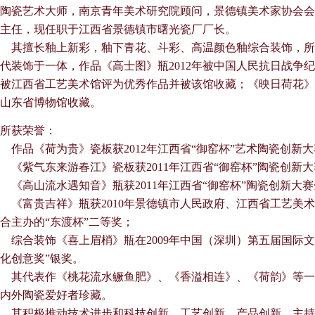
陶瓷艺术大师，南京青年美术研究院顾问，景德镇美术家协会会
主任，现任职于江西省景德镇市曙光瓷厂厂长。
其擅长釉上新彩，釉下青花、斗彩、高温颜色釉综合装饰，所
代装饰于一体，作品《高士图》瓶2012年被中国人民抗日战争纪
被江西省工艺美术馆评为优秀作品并被该馆收藏；《映日荷花》瓷
山东省博物馆收藏。
所获荣誉：
作品《荷为贵》瓷板获2012年江西省“御窑杯”艺术陶瓷创新
《紫气东来游春江》瓷板获2011年江西省“御窑杯”陶瓷创新
《高山流水遇知音》瓶获2011年江西省“御窑杯”陶瓷创新大
《富贵吉祥》瓶获2010年景德镇市人民政府、江西省工艺美
合主办的“东渡杯”二等奖；
综合装饰《喜上眉梢》瓶在2009年中国（深圳）第五届国际文
化创意奖”银奖。
其代表作《桃花流水鳜鱼肥》、《香溢相连》、《荷韵》等一
内外陶瓷爱好者珍藏。
其积极推动技术进步和科技创新、工艺创新、产品创新，主持