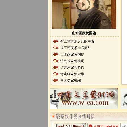
山水画家黄国铭
省工艺美术大师胡中泰
省工艺美术大师周红
山水画家黄国铭
访艺术家傅桂明
访艺术家万长哲
专访画家涂淑维
国画名家曾端