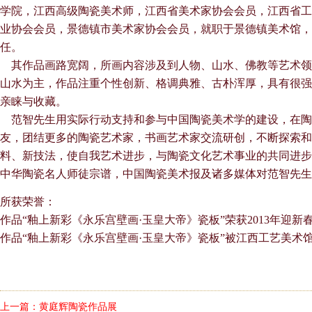
学院，江西高级陶瓷美术师，江西省美术家协会会员，江西省工
业协会会员，景德镇市美术家协会会员，就职于景德镇美术馆，
任。
其作品画路宽阔，所画内容涉及到人物、山水、佛教等艺术领
山水为主，作品注重个性创新、格调典雅、古朴浑厚，具有很强
亲睐与收藏。
范智先生用实际行动支持和参与中国陶瓷美术学的建设，在陶
友，团结更多的陶瓷艺术家，书画艺术家交流研创，不断探索和
料、新技法，使自我艺术进步，与陶瓷文化艺术事业的共同进步
中华陶瓷名人师徒宗谱，中国陶瓷美术报及诸多媒体对范智先生
所获荣誉：
作品“釉上新彩《永乐宫壁画·玉皇大帝》瓷板”荣获2013年迎
作品“釉上新彩《永乐宫壁画·玉皇大帝》瓷板”被江西工艺美术
上一篇：
黄庭辉陶瓷作品展