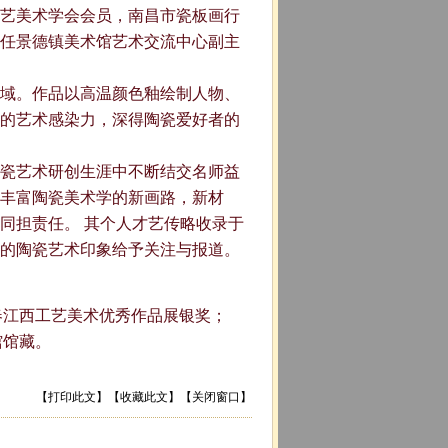
艺美术学会会员，南昌市瓷板画行
任景德镇美术馆艺术交流中心副主
域。作品以高温颜色釉绘制人物、
的艺术感染力，深得陶瓷爱好者的
瓷艺术研创生涯中不断结交名师益
丰富陶瓷美术学的新画路，新材
同担责任。 其个人才艺传略收录于
的陶瓷艺术印象给予关注与报道。
新春江西工艺美术优秀作品展银奖；
馆馆藏。
【
打印此文
】【
收藏此文
】【
关闭窗口
】