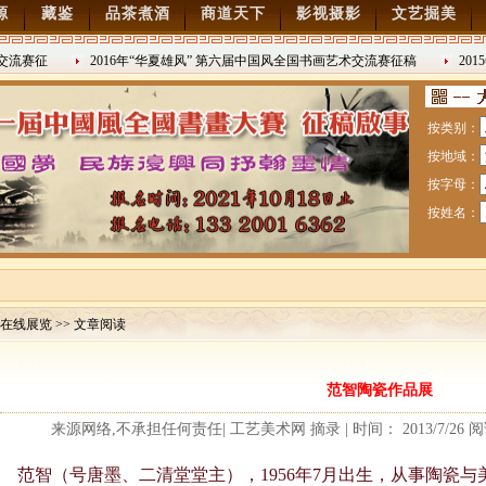
源
藏鉴
品茶煮酒
商道天下
影视摄影
文艺掘美
交流赛征
2016年“华夏雄风” 第六届中国风全国书画艺术交流赛征稿
201
2016/8/27
日战争胜利
按类别：
按地域：
按字母：
按姓名：
在线展览 >> 文章阅读
赛暨纪念抗日战争胜利70周年书画展7月28日起征稿
范智陶瓷作品展
流赛征稿
来源网络,不承担任何责任| 工艺美术网 摘录 | 时间： 2013/7/26 
范智（号唐墨、二清堂堂主），1956年7月出生，从事陶瓷