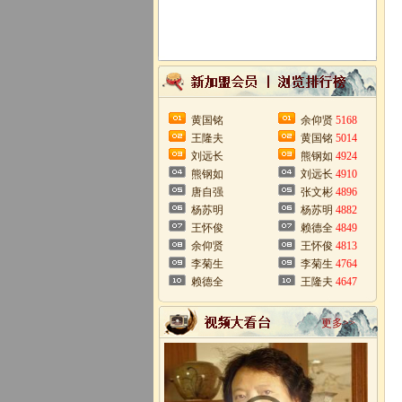
黄国铭
余仰贤
5168
王隆夫
黄国铭
5014
刘远长
熊钢如
4924
熊钢如
刘远长
4910
唐自强
张文彬
4896
杨苏明
杨苏明
4882
王怀俊
赖德全
4849
余仰贤
王怀俊
4813
李菊生
李菊生
4764
赖德全
王隆夫
4647
更多>>