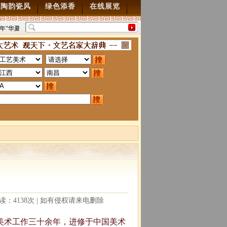
陶韵瓷风
绿色添香
在线展览
5年“华夏雄风” 第五届中国风全国书画交流赛暨纪念抗
“墨韵千年”百位名家绘中
70周年书画展7月28日起征稿
2015/7/28
图”创作
2014/3/18
阅读：4138次 | 如有侵权请来电删除
与美术工作三十余年，进修于中国美术