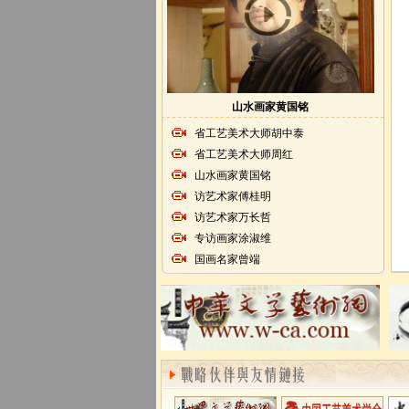
山水画家黄国铭
省工艺美术大师胡中泰
省工艺美术大师周红
山水画家黄国铭
访艺术家傅桂明
访艺术家万长哲
专访画家涂淑维
国画名家曾端