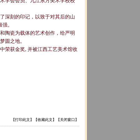
术学会会员、九江东方美术学校校
了深刻的印记，以致于对其后的山
极强。
氛围和陶瓷为载体的艺术创作，给严明
梦圆之地。
展中荣获金奖, 并被江西工艺美术馆收
【
打印此文
】【
收藏此文
】【
关闭窗口
】