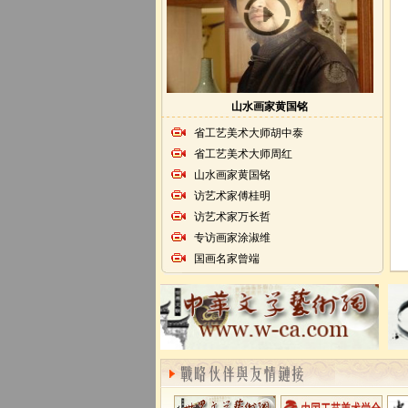
山水画家黄国铭
省工艺美术大师胡中泰
省工艺美术大师周红
山水画家黄国铭
访艺术家傅桂明
访艺术家万长哲
专访画家涂淑维
国画名家曾端