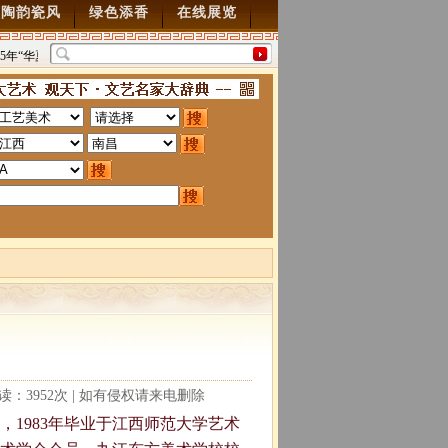
陶韵瓷风
绿色添香
在线展览
5年“华夏雄风” 第五届中国风全国书画交流赛暨纪念抗
“墨韵千年”百位名家绘中
70周年书画展7月28日起征稿
2015/7/28
图”创作
2014/3/18
阅读：3952次 | 如有侵权请来电删除
，1983年毕业于江西师范大学艺术