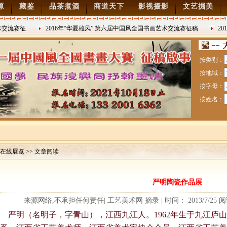
源
藏鉴
品茶煮酒
商道天下
影视摄影
文艺掘美
交流赛征
2016年“华夏雄风” 第六届中国风全国书画艺术交流赛征稿
201
2016/8/27
日战争胜利
按类别：
按地域：
按字母：
按姓名：
在线展览 >> 文章阅读
赛暨纪念抗日战争胜利70周年书画展7月28日起征稿
严明陶瓷作品展
流赛征稿
来源网络,不承担任何责任| 工艺美术网 摘录 | 时间： 2013/7/25 
严明（名明子，字青山），江西九江人。1962年生于九江庐山