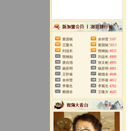
黄国铭
余仰贤
5167
王隆夫
黄国铭
5013
刘远长
熊钢如
4923
熊钢如
刘远长
4909
唐自强
张文彬
4895
杨苏明
杨苏明
4881
王怀俊
赖德全
4848
余仰贤
王怀俊
4812
李菊生
李菊生
4762
赖德全
王隆夫
4645
更多>>