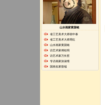
山水画家黄国铭
省工艺美术大师胡中泰
省工艺美术大师周红
山水画家黄国铭
访艺术家傅桂明
访艺术家万长哲
专访画家涂淑维
国画名家曾端