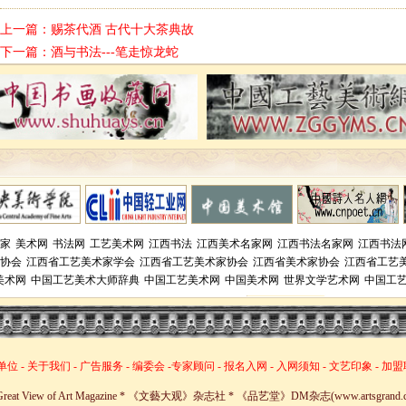
上一篇：
赐茶代酒 古代十大茶典故
下一篇：
酒与书法---笔走惊龙蛇
家
美术网
书法网
工艺美术网
江西书法
江西美术名家网
江西书法名家网
江西书法
协会
江西省工艺美术家学会
江西省工艺美术家协会
江西省美术家协会
江西省工艺
美术网
中国工艺美术大师辞典
中国工艺美术网
中国美术网
世界文学艺术网
中国工
单位
-
关于我们
-
广告服务
-
编委会
-
专家顾问
-
报名入网
-
入网须知
-
文艺印象
-
加盟
30 Great View of Art Magazine * 《文藝大观》杂志社 * 《品艺堂》DM杂志(www.artsgrand.cn) A