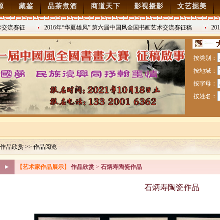
源
藏鉴
品茶煮酒
商道天下
影视摄影
文艺掘美
交流赛征
2016年“华夏雄风” 第六届中国风全国书画艺术交流赛征稿
201
2016/8/27
日战争胜利
按类别：
按地域：
按字母：
按姓名：
作品欣赏 >> 作品阅览
赛暨纪念抗日战争胜利70周年书画展7月28日起征稿
【艺术家作品展示】
作品欣赏
>
石炳寿陶瓷作品
流赛征稿
石炳寿陶瓷作品