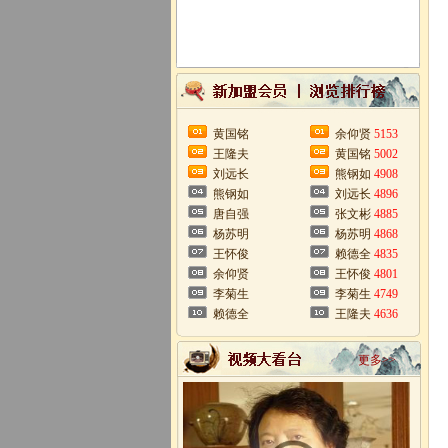
黄国铭
余仰贤
5153
王隆夫
黄国铭
5002
刘远长
熊钢如
4908
熊钢如
刘远长
4896
唐自强
张文彬
4885
杨苏明
杨苏明
4868
王怀俊
赖德全
4835
余仰贤
王怀俊
4801
李菊生
李菊生
4749
赖德全
王隆夫
4636
更多>>