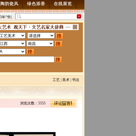
陶韵瓷风
绿色添香
在线展览
5年“华夏雄风” 第五届中国风全国书画交流赛暨纪念抗
“墨韵千年”百位名家绘中
70周年书画展7月28日起征稿
2015/7/28
图”创作
2014/3/18
工艺
|
美术
|
书法
浏览次数：5555