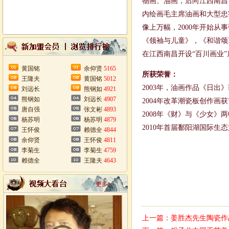
物画、油画，后向江西南昌
内绘画毛主席油画和大型忠
像上万幅，2000年开始
《领袖与儿童》，《和谐颂
在江西南昌开设“百川画业”
黄国铭
余仰贤
5165
所获荣誉：
王隆夫
黄国铭
5012
2003年，油画作品《日出
刘远长
熊钢如
4921
熊钢如
刘远长
4907
2004年改革潮瓷板创作画
唐自强
张文彬
4893
2008年《财》与《少女》
杨苏明
杨苏明
4879
2010年首届鄱阳湖国际
王怀俊
赖德全
4844
余仰贤
王怀俊
4811
李菊生
李菊生
4759
赖德全
王隆夫
4643
更多>>
上一篇：
姜胜杰先生陶瓷作