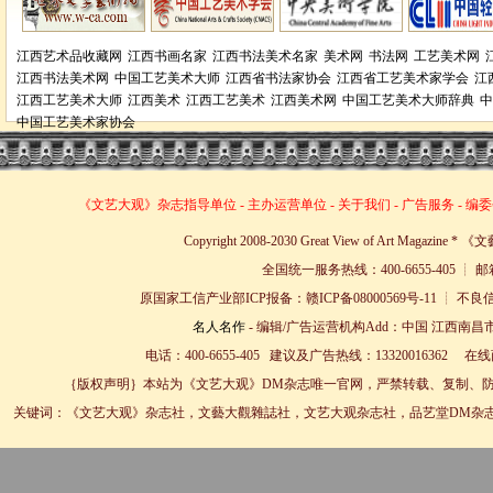
江西艺术品收藏网
江西书画名家
江西书法美术名家
美术网
书法网
工艺美术网
江西书法美术网
中国工艺美术大师
江西省书法家协会
江西省工艺美术家学会
江
江西工艺美术大师
江西美术
江西工艺美术
江西美术网
中国工艺美术大师辞典
中
中国工艺美术家协会
《文艺大观》杂志
指导单位
-
主办运营单位
-
关于我们
-
广告服务
-
编委
Copyright 2008-2030 Great View of Art Magazin
全国统一服务热线：400-6655-405 ┊ 邮箱
原国家工信产业部ICP报备：赣ICP备08000569号-11 
名人名作
- 编辑/广告运营机构Add：中国 江西南昌市
电话：400-6655-405 建议及广告热线：13320016362 
｛版权声明｝本站为《文艺大观》DM杂志唯一官网，严禁转载、复制、防
关键词：《文艺大观》杂志社，文藝大觀雜誌社，文艺大观杂志社，品艺堂DM杂