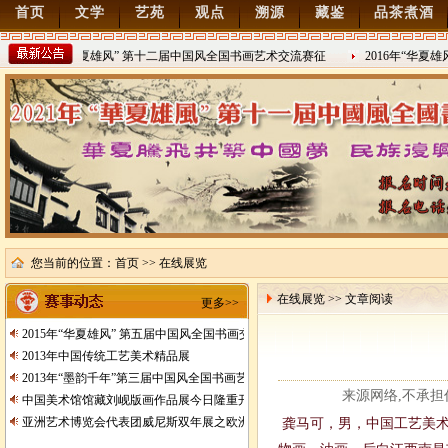
首页
文学
艺苑
观点
溯源
藏鉴
品茶煮酒
2022年“华夏雄风” 第十二届中国风全国书画艺术交流赛征
2016年“华夏
稿
2021/8/15
2016/8/27
您当前的位置：
首页
>> 在线展览
在线展览 >> 文章阅读
更多>>
2015年“华夏雄风” 第五届中国风全国书画交流赛暨纪念抗日战争胜利70周年书画
2013年中国传统工艺美术精品展
2013年“墨韵千年”第三届中国风全国书画艺术交流赛征稿
来源网络,不承担任何
中国美术馆馆藏刘岘版画作品展今日隆重开展
亚洲艺术博览会代表团威尼斯双年展之欧洲行
龚马可，男，中国工艺美术学