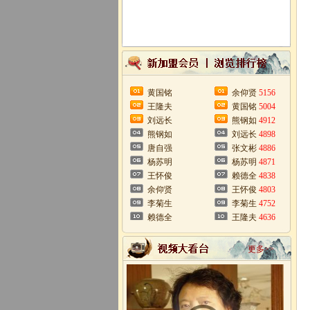
黄国铭
余仰贤
5156
王隆夫
黄国铭
5004
刘远长
熊钢如
4912
熊钢如
刘远长
4898
唐自强
张文彬
4886
杨苏明
杨苏明
4871
王怀俊
赖德全
4838
余仰贤
王怀俊
4803
李菊生
李菊生
4752
赖德全
王隆夫
4636
更多>>