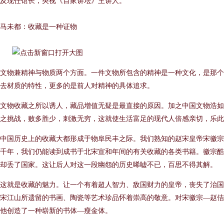
及现任馆长，央视《百家讲坛》主讲人。
马未都：收藏是一种证物
文物兼精神与物质两个方面。一件文物所包含的精神是一种文化，是那个
去材质的特性，更多的是前人对精神的具体追求。
文物收藏之所以诱人，藏品增值无疑是最直接的原因。加之中国文物浩如
之挑战，败多胜少，刺激无穷，这就使生活富足的现代人倍感亲切，乐此
中国历史上的收藏大都形成于物阜民丰之际。我们熟知的赵宋皇帝宋徽宗
千年，我们仍能读到成书于北宋宣和年间的有关收藏的各类书籍。徽宗酷
却丢了国家。这让后人对这一段幽怨的历史唏嘘不已，百思不得其解。
这就是收藏的魅力。让一个有着超人智力、敌国财力的皇帝，丧失了治国
宋江山所遗留的书画、陶瓷等艺术珍品怀着崇高的敬意。对宋徽宗—赵佶
他创造了一种崭新的书体—瘦金体。