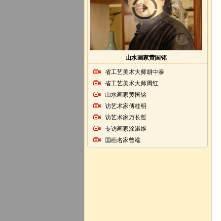
山水画家黄国铭
省工艺美术大师胡中泰
省工艺美术大师周红
山水画家黄国铭
访艺术家傅桂明
访艺术家万长哲
专访画家涂淑维
国画名家曾端