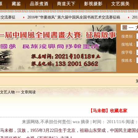
源
藏鉴
品茶煮酒
商道天下
影视摄影
文艺掘美
流赛征
2016年“华夏雄风” 第六届中国风全国书画艺术交流赛征稿
201
2016/8/27
日战争胜利
按类别：
按地域：
按字母：
按姓名：
文艺人物 >> 文章阅读
赛暨纪念抗日战争胜利70周年书画展7月28日起征稿
【马未都】收藏名家
流赛征稿
来源网络,不承担任何责任| wca 摘录 | 时间： 2011/11/6 阅
马未都，汉族，1955年3月22日生于北京，祖籍山东荣成，中国民主建