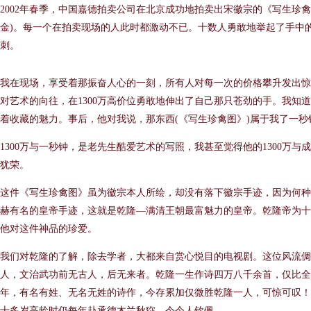
2002年春季，中国嘉德拍卖公司在北京成功地拍卖出宋徽宗的《写生珍禽图
金)。每一个在拍卖现场的人此时都激动不已。十数人勇敢地举起了手中
刺。
我在现场，享受着那振奋人心的一刻，所有人对每一次的价格攀升发出惊
对艺术的向往，在1300万高价位勇敢地伸出了自己那只苍劲的手。我知
着收藏的魅力。事后，他对我说，那东西(《写生珍禽图》)属于我了一秒
1300万与一秒钟，是老先生酷爱艺术的写照，我甚至觉得他的1300万与
犹荣。
这件《写生珍禽图》虽为徽宗本人所绘，却没有落下徽宗手迹，因为何种
赫有名的皇帝手迹，这就是乾隆—满清王朝最富魅力的皇帝。乾隆帝为十
他对这件神品的珍爱。
我们对乾隆的了解，除去学者，大都来自赏心悦目的电视剧。这位风流
人，文治武功前无古人，后无来者。乾隆一生作诗四万八千余首，仅比全
年，有名有姓、无名无姓的诗作，今存累加仅微胜乾隆一人，可惊可叹！
十多岁高龄时仍每年赴承德木兰秋狝，令今人钦佩。