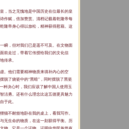
上皇，当之无愧地是中国历史在位最长的皇
诗作赋，倍加赞赏。清档记载着乾隆帝每
乾隆帝身心得以放松，精神获得慰藉。这
一瞬，但对我们已是遥不可及。在文物面
物面前走过，带着它传授给我们的文化信
地传承。
空虚。他们需要精神物质来填补内心的空
摆脱了烧瓷中的“黑暗”，同时摆脱了黑瓷
某一种决心时，我们应该了解中国人使用玉
智洁勇。还有什么理念比这五德更具魅力
自于此。
狸猫不耐烦地卧在我的桌上，看我写作。
与无生命的物质，在这一刻获得平衡。历
文物。它是一个证物，证明中华民族曾有