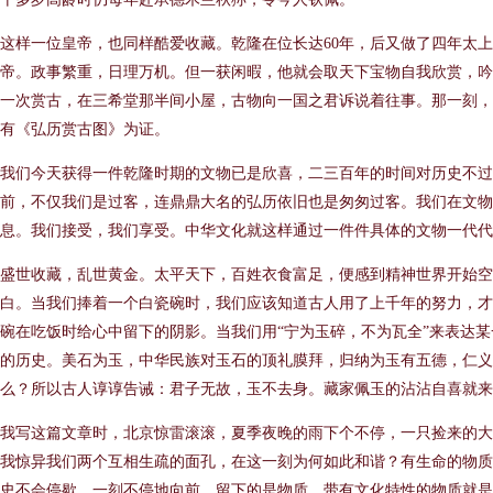
这样一位皇帝，也同样酷爱收藏。乾隆在位长达60年，后又做了四年太
帝。政事繁重，日理万机。但一获闲暇，他就会取天下宝物自我欣赏，吟
一次赏古，在三希堂那半间小屋，古物向一国之君诉说着往事。那一刻，
有《弘历赏古图》为证。
我们今天获得一件乾隆时期的文物已是欣喜，二三百年的时间对历史不过
前，不仅我们是过客，连鼎鼎大名的弘历依旧也是匆匆过客。我们在文
息。我们接受，我们享受。中华文化就这样通过一件件具体的文物一代代
盛世收藏，乱世黄金。太平天下，百姓衣食富足，便感到精神世界开始
白。当我们捧着一个白瓷碗时，我们应该知道古人用了上千年的努力，才
碗在吃饭时给心中留下的阴影。当我们用“宁为玉碎，不为瓦全”来表达
的历史。美石为玉，中华民族对玉石的顶礼膜拜，归纳为玉有五德，仁义
么？所以古人谆谆告诫：君子无故，玉不去身。藏家佩玉的沾沾自喜就来
我写这篇文章时，北京惊雷滚滚，夏季夜晚的雨下个不停，一只捡来的大
我惊异我们两个互相生疏的面孔，在这一刻为何如此和谐？有生命的物质
史不会停歇，一刻不停地向前，留下的是物质，带有文化特性的物质就是