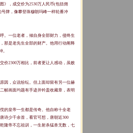
》，成交价为2530万人民币(包括佣
的号牌，像攀登珠穆朗玛峰一样轮番冲
呼。一位老者，倾自身全部财力，侵终生
道，那是老先生全部的财产。他用行动阐释
钟。
成交价2300万相比，前者更让人感动，虽败
原因，众说纷纭。但上面却留有另一位赫
二帧画面均题有手迹并钤盖收藏章，表明
倜傥的皇帝一生都是传奇。他自称十全老
唐诗少千余首，看官可想，唐朝近300
乾隆帝不忘祖训，一生射杀猛兽无数，七