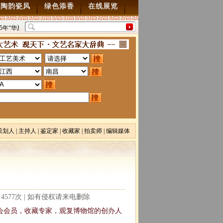
陶韵瓷风
绿色添香
在线展览
5年“华夏雄风” 第五届中国风全国书画交流赛暨纪念抗
“墨韵千年”百位名家绘中华
70周年书画展7月28日起征稿
2015/7/28
图”创作
2014/3/18
策划人
|
主持人
|
鉴定家
|
收藏家
|
拍卖师
|
编辑媒体
读：4577次 | 如有侵权请来电删除
国会会员，收藏专家，观复博物馆的创办人