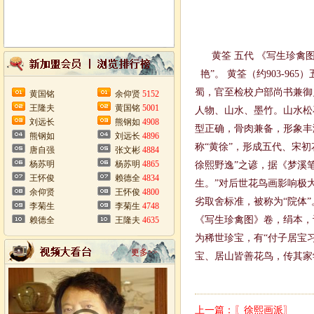
黄筌 五代 《写生珍禽
艳”。
黄筌（约903-9
蜀，官至检校户部尚书兼御
黄国铭
余仰贤
5152
王隆夫
黄国铭
5001
人物、山水、墨竹。山水松
刘远长
熊钢如
4908
型正确，骨肉兼备，形象丰
熊钢如
刘远长
4896
称“黄徐”，形成五代、宋
唐自强
张文彬
4884
杨苏明
杨苏明
4865
徐熙野逸”之谚，据《梦溪
王怀俊
赖德全
4834
生。”对后世花鸟画影响极
余仰贤
王怀俊
4800
劣取舍标准，被称为“院体
李菊生
李菊生
4748
《写生珍禽图》卷，绢本，
赖德全
王隆夫
4635
为稀世珍宝，有“付子居宝
更多>>
宝、居山皆善花鸟，传其家
上一篇：
〖徐熙画派〗