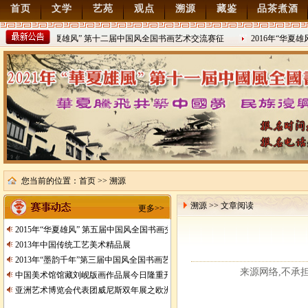
首页
文学
艺苑
观点
溯源
藏鉴
品茶煮酒
2022年“华夏雄风” 第十二届中国风全国书画艺术交流赛征
2016年“华夏雄
稿
2021/8/15
2016/8/27
您当前的位置：
首页
>> 溯源
溯源 >> 文章阅读
更多>>
2015年“华夏雄风” 第五届中国风全国书画交流赛暨纪念抗日战争胜利70周年书画
2013年中国传统工艺美术精品展
2013年“墨韵千年”第三届中国风全国书画艺术交流赛征稿
来源网络,不承担任何
中国美术馆馆藏刘岘版画作品展今日隆重开展
亚洲艺术博览会代表团威尼斯双年展之欧洲行