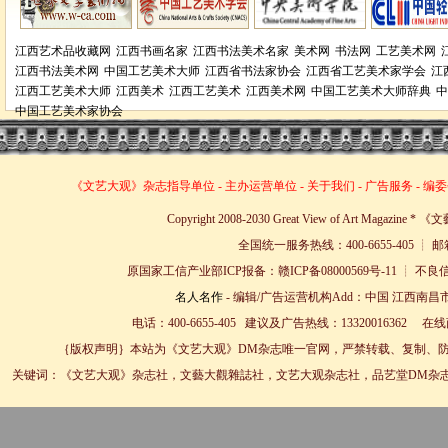
江西艺术品收藏网
江西书画名家
江西书法美术名家
美术网
书法网
工艺美术网
江西书法美术网
中国工艺美术大师
江西省书法家协会
江西省工艺美术家学会
江
江西工艺美术大师
江西美术
江西工艺美术
江西美术网
中国工艺美术大师辞典
中
中国工艺美术家协会
《文艺大观》杂志
指导单位
-
主办运营单位
-
关于我们
-
广告服务
-
编委
Copyright 2008-2030 Great View of Art Magazin
全国统一服务热线：400-6655-405 ┊ 邮箱
原国家工信产业部ICP报备：赣ICP备08000569号-11 
名人名作
- 编辑/广告运营机构Add：中国 江西南昌市
电话：400-6655-405 建议及广告热线：13320016362 
｛版权声明｝本站为《文艺大观》DM杂志唯一官网，严禁转载、复制、防
关键词：《文艺大观》杂志社，文藝大觀雜誌社，文艺大观杂志社，品艺堂DM杂