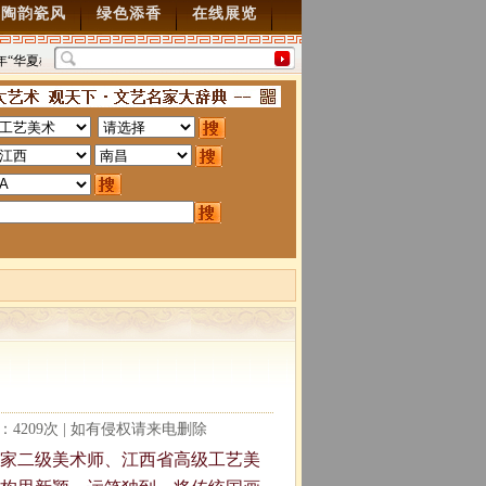
陶韵瓷风
绿色添香
在线展览
年“华夏雄风” 第五届中国风全国书画交流赛暨纪念抗
“墨韵千年”百位名家绘中华
0周年书画展7月28日起征稿
2015/7/28
图”创作
2014/3/18
读：4209次 | 如有侵权请来电删除
家二级美术师、江西省高级工艺美