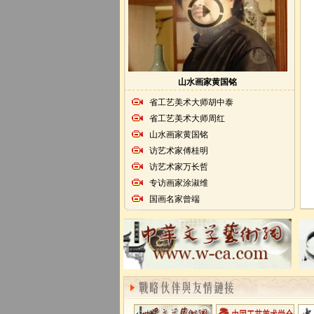
山水画家黄国铭
省工艺美术大师胡中泰
省工艺美术大师周红
山水画家黄国铭
访艺术家傅桂明
访艺术家万长哲
专访画家涂淑维
国画名家曾端