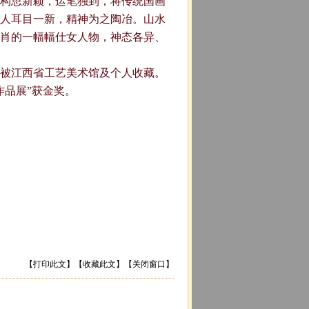
构思新颖，运笔独到，将传统国画
人耳目一新，精神为之陶冶。山水
肖的一幅幅仕女人物，神态各异、
被江西省工艺美术馆及个人收藏。
作品展”获金奖。
【
打印此文
】【
收藏此文
】【
关闭窗口
】