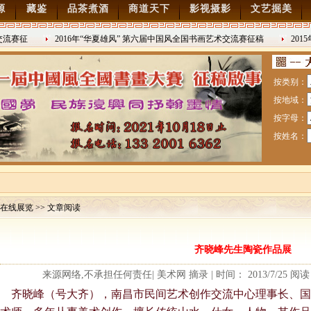
源
藏鉴
品茶煮酒
商道天下
影视摄影
文艺掘美
流赛征
2016年“华夏雄风” 第六届中国风全国书画艺术交流赛征稿
2015
2016/8/27
日战争胜利7
按类别：
按地域：
按字母：
按姓名：
在线展览 >> 文章阅读
赛暨纪念抗日战争胜利70周年书画展7月28日起征稿
齐晓峰先生陶瓷作品展
流赛征稿
来源网络,不承担任何责任| 美术网 摘录 | 时间： 2013/7/25 阅
齐晓峰（号大齐），南昌市民间艺术创作交流中心理事长、国