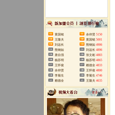
黄国铭
余仰贤
5150
王隆夫
黄国铭
5001
刘远长
熊钢如
4906
熊钢如
刘远长
4896
唐自强
张文彬
4883
杨苏明
杨苏明
4865
王怀俊
赖德全
4833
余仰贤
王怀俊
4800
李菊生
李菊生
4746
赖德全
王隆夫
4635
更多>>