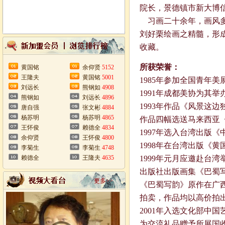
院长，景德镇市新大博
习画二十余年，画风多
刘好栗绘画之精髓，形
收藏。
所获荣誉：
黄国铭
余仰贤
5152
王隆夫
黄国铭
5001
1985年参加全国青年美
刘远长
熊钢如
4908
1991年成都美协为其
熊钢如
刘远长
4896
1993年作品《风景这
唐自强
张文彬
4884
杨苏明
杨苏明
4865
作品四幅选送马来西亚
王怀俊
赖德全
4834
1997年选入台湾出版
余仰贤
王怀俊
4800
1998年在台湾出版《
李菊生
李菊生
4748
赖德全
王隆夫
4635
1999年元月应邀赴台
出版社出版画集《巴蜀
更多>>
《巴蜀写韵》原作在广
拍卖，作品均以高价拍
2001年入选文化部中
为交流礼品赠予所展国