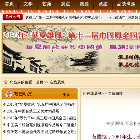
首页
文学
艺苑
观点
溯源
藏鉴
品茶煮酒
2022年“华夏雄风” 第十二届中国风全国书画艺术交流赛征
2016年“华夏雄
稿
2021/8/15
2016/8/27
您当前的位置：
首页
>> 在线展览
在线展览 >> 文章阅读
更多>>
2015年“华夏雄风” 第五届中国风全国书画交流赛暨纪念抗日战争胜利70周年书画
2013年中国传统工艺美术精品展
2013年“墨韵千年”第三届中国风全国书画艺术交流赛征稿
来源网络,不承担任何
中国美术馆馆藏刘岘版画作品展今日隆重开展
亚洲艺术博览会代表团威尼斯双年展之欧洲行
黄国铭，1961年生