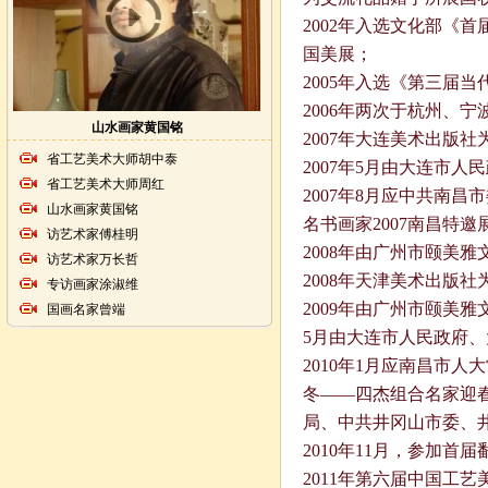
2002年入选文化部《
国美展；
2005年入选《第三届
2006年两次于杭州、
山水画家黄国铭
2007年大连美术出版
省工艺美术大师胡中泰
2007年5月由大连市
省工艺美术大师周红
2007年8月应中共南
山水画家黄国铭
名书画家2007南昌特邀
访艺术家傅桂明
2008年由广州市颐美
访艺术家万长哲
2008年天津美术出版
专访画家涂淑维
2009年由广州市颐美
国画名家曾端
5月由大连市人民政府
2010年1月应南昌市
冬——四杰组合名家迎春
局、中共井冈山市委、
2010年11月，参加
2011年第六届中国工