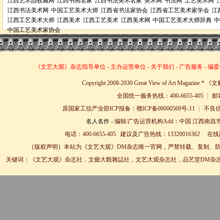
江西艺术品收藏网
江西书画名家
江西书法美术名家
美术网
书法网
工艺美术网
江西书法美术网
中国工艺美术大师
江西省书法家协会
江西省工艺美术家学会
江
江西工艺美术大师
江西美术
江西工艺美术
江西美术网
中国工艺美术大师辞典
中
中国工艺美术家协会
《文艺大观》杂志
指导单位
-
主办运营单位
-
关于我们
-
广告服务
-
编委
Copyright 2008-2030 Great View of Art Magazin
全国统一服务热线：400-6655-405 ┊ 邮箱
原国家工信产业部ICP报备：赣ICP备08000569号-11 
名人名作
- 编辑/广告运营机构Add：中国 江西南昌市
电话：400-6655-405 建议及广告热线：13320016362 
｛版权声明｝本站为《文艺大观》DM杂志唯一官网，严禁转载、复制、防
关键词：《文艺大观》杂志社，文藝大觀雜誌社，文艺大观杂志社，品艺堂DM杂