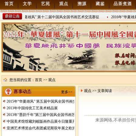
首页
文学
艺苑
观点
溯源
藏鉴
品茶煮酒
2022年“华夏雄风” 第十二届中国风全国书画艺术交流赛征
2016年“华夏
稿
2021/8/15
2016/8/27
您当前的位置：
首页
>> 观点
观点 >> 文章阅读
更多>>
2015年“华夏雄风” 第五届中国风全国书画交流赛暨纪念抗日战争胜利70周年书画
2013年中国传统工艺美术精品展
2013年“墨韵千年”第三届中国风全国书画艺术交流赛征稿
来源网络,不承担任何责任
中国美术馆馆藏刘岘版画作品展今日隆重开展
亚洲艺术博览会代表团威尼斯双年展之欧洲行