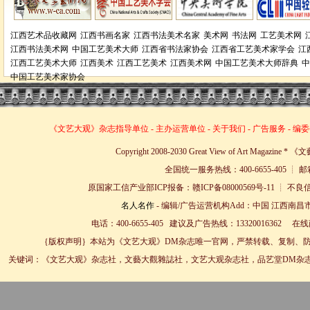
江西艺术品收藏网
江西书画名家
江西书法美术名家
美术网
书法网
工艺美术网
江西书法美术网
中国工艺美术大师
江西省书法家协会
江西省工艺美术家学会
江
江西工艺美术大师
江西美术
江西工艺美术
江西美术网
中国工艺美术大师辞典
中
中国工艺美术家协会
《文艺大观》杂志
指导单位
-
主办运营单位
-
关于我们
-
广告服务
-
编委
Copyright 2008-2030 Great View of Art Magazin
全国统一服务热线：400-6655-405 ┊ 邮箱
原国家工信产业部ICP报备：赣ICP备08000569号-11 
名人名作
- 编辑/广告运营机构Add：中国 江西南昌市
电话：400-6655-405 建议及广告热线：13320016362 
｛版权声明｝本站为《文艺大观》DM杂志唯一官网，严禁转载、复制、防
关键词：《文艺大观》杂志社，文藝大觀雜誌社，文艺大观杂志社，品艺堂DM杂