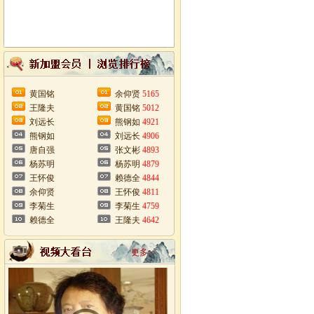
黄国铭
余仰贤
5165
王隆夫
黄国铭
5012
刘远长
熊钢如
4921
熊钢如
刘远长
4906
唐自强
张文彬
4893
杨苏明
杨苏明
4879
王怀俊
赖德全
4844
余仰贤
王怀俊
4811
李菊生
李菊生
4759
赖德全
王隆夫
4642
更多>>