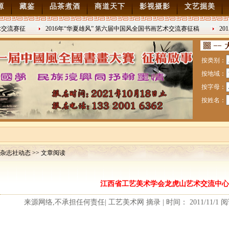
源
藏鉴
品茶煮酒
商道天下
影视摄影
文艺掘美
交流赛征
2016年“华夏雄风” 第六届中国风全国书画艺术交流赛征稿
201
2016/8/27
日战争胜利
按类别：
按地域：
按字母：
按姓名：
杂志社动态 >> 文章阅读
赛暨纪念抗日战争胜利70周年书画展7月28日起征稿
江西省工艺美术学会龙虎山艺术交流中心
流赛征稿
来源网络,不承担任何责任| 工艺美术网 摘录 | 时间： 2011/11/1 