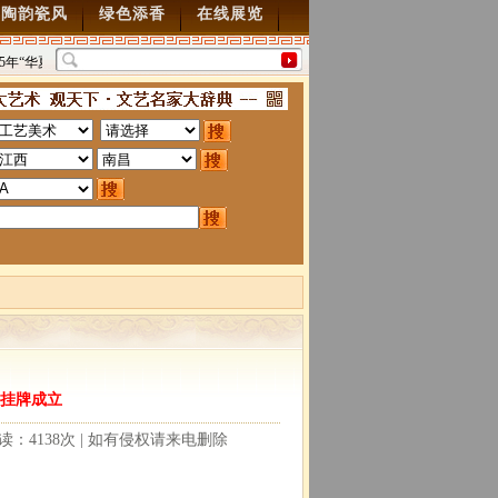
陶韵瓷风
绿色添香
在线展览
5年“华夏雄风” 第五届中国风全国书画交流赛暨纪念抗
“墨韵千年”百位名家绘中
70周年书画展7月28日起征稿
2015/7/28
图”创作
2014/3/18
挂牌成立
阅读：4138次 | 如有侵权请来电删除