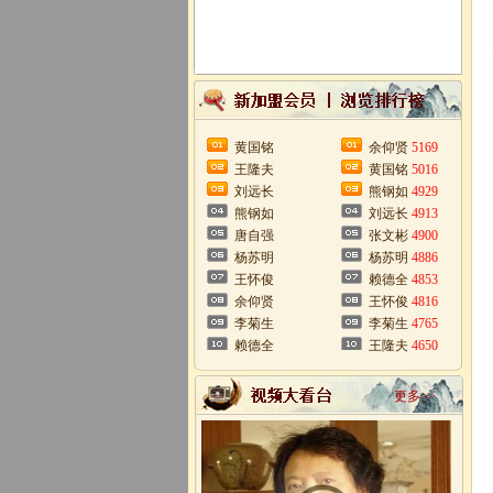
黄国铭
余仰贤
5169
王隆夫
黄国铭
5016
刘远长
熊钢如
4929
熊钢如
刘远长
4913
唐自强
张文彬
4900
杨苏明
杨苏明
4886
王怀俊
赖德全
4853
余仰贤
王怀俊
4816
李菊生
李菊生
4765
赖德全
王隆夫
4650
更多>>