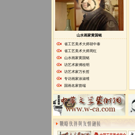
山水画家黄国铭
省工艺美术大师胡中泰
省工艺美术大师周红
山水画家黄国铭
访艺术家傅桂明
访艺术家万长哲
专访画家涂淑维
国画名家曾端