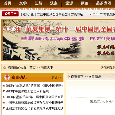
首页
文学
艺苑
观点
溯源
藏鉴
品茶煮酒
2022年“华夏雄风” 第十二届中国风全国书画艺术交流赛征
2016年“华夏雄
稿
2021/8/15
2016/8/27
您当前的位置：
首页
>> 商道天下
场馆剧院
|
商道天下 >> 文章阅读
更多>>
2015年“华夏雄风” 第五届中国风全国书画交流赛暨纪念抗日战争胜利70周年书画
2013年中国传统工艺美术精品展
2013年“墨韵千年”第三届中国风全国书画艺术交流赛征稿
来源网络,不承担任何
中国美术馆馆藏刘岘版画作品展今日隆重开展
亚洲艺术博览会代表团威尼斯双年展之欧洲行