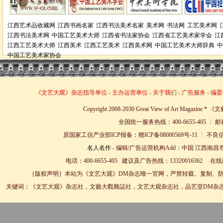
江西艺术品收藏网
江西书画名家
江西书法美术名家
美术网
书法网
工艺美术网
江西书法美术网
中国工艺美术大师
江西省书法家协会
江西省工艺美术家学会
江
江西工艺美术大师
江西美术
江西工艺美术
江西美术网
中国工艺美术大师辞典
中
中国工艺美术家协会
《文艺大观》杂志
指导单位
-
主办运营单位
-
关于我们
-
广告服务
-
编委
Copyright 2008-2030 Great View of Art Magazin
全国统一服务热线：400-6655-405 ┊ 邮箱
原国家工信产业部ICP报备：赣ICP备08000569号-11 
名人名作
- 编辑/广告运营机构Add：中国 江西南昌市
电话：400-6655-405 建议及广告热线：13320016362 
｛版权声明｝本站为《文艺大观》DM杂志唯一官网，严禁转载、复制、防
关键词：《文艺大观》杂志社，文藝大觀雜誌社，文艺大观杂志社，品艺堂DM杂