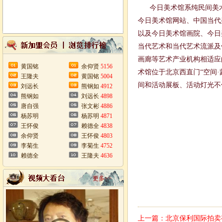
今日美术馆系纯民间美术
今日美术馆网站、中国当代
以及今日美术馆画院、今日
当代艺术和当代艺术流派及
画廊等艺术产业机构相适应
黄国铭
余仰贤
5156
术馆位于北京西直门“空间·蒙
王隆夫
黄国铭
5004
间和活动展板、活动灯光不
刘远长
熊钢如
4912
熊钢如
刘远长
4898
唐自强
张文彬
4886
杨苏明
杨苏明
4871
王怀俊
赖德全
4838
余仰贤
王怀俊
4803
李菊生
李菊生
4752
赖德全
王隆夫
4636
更多>>
上一篇：
北京保利国际拍卖