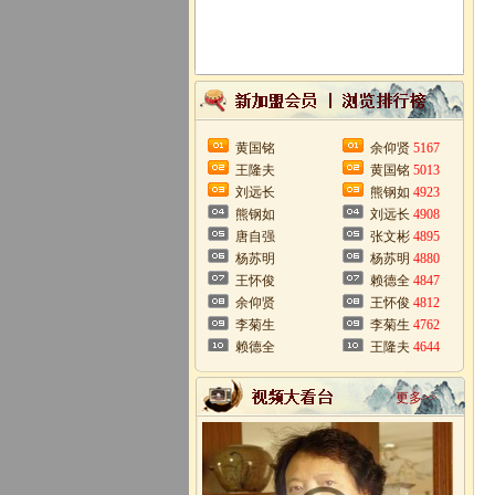
黄国铭
余仰贤
5167
王隆夫
黄国铭
5013
刘远长
熊钢如
4923
熊钢如
刘远长
4908
唐自强
张文彬
4895
杨苏明
杨苏明
4880
王怀俊
赖德全
4847
余仰贤
王怀俊
4812
李菊生
李菊生
4762
赖德全
王隆夫
4644
更多>>