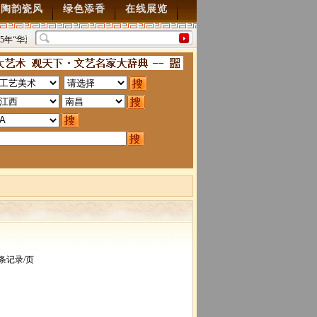
陶韵瓷风
绿色添香
在线展览
15年“华夏雄风” 第五届中国风全国书画交流赛暨纪念抗
“墨韵千年”百位名家绘中
利70周年书画展7月28日起征稿
2015/7/28
图”创作
2014/3/18
条记录/页