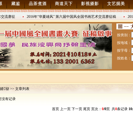
源
藏鉴
品茶煮酒
商道天下
影视摄影
文艺掘美
交流赛征
2016年“华夏雄风” 第六届中国风全国书画艺术交流赛征稿
20
2016/8/27
日战争胜
按类别：
按地域：
按字母：
按姓名：
婧簮 >> 文章列表
时没有记录
赛暨纪念抗日战争胜利70周年书画展7月28日起征稿
首页 上一页 下一页 尾页 页次：
0
/0
页 共
0
条记录
10
流赛征稿