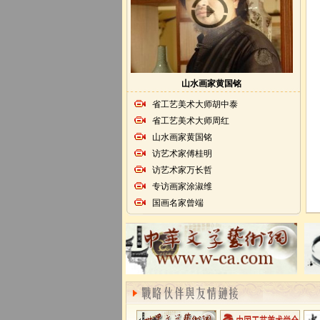
山水画家黄国铭
省工艺美术大师胡中泰
省工艺美术大师周红
山水画家黄国铭
访艺术家傅桂明
访艺术家万长哲
专访画家涂淑维
国画名家曾端