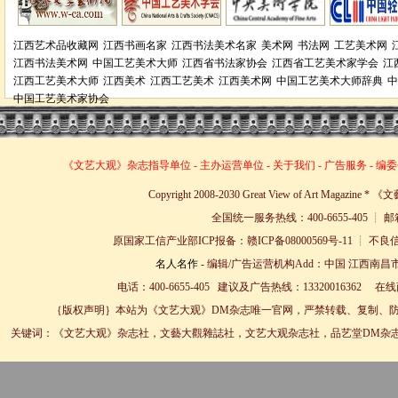
江西艺术品收藏网
江西书画名家
江西书法美术名家
美术网
书法网
工艺美术网
江西书法美术网
中国工艺美术大师
江西省书法家协会
江西省工艺美术家学会
江
江西工艺美术大师
江西美术
江西工艺美术
江西美术网
中国工艺美术大师辞典
中
中国工艺美术家协会
《文艺大观》杂志
指导单位
-
主办运营单位
-
关于我们
-
广告服务
-
编委
Copyright 2008-2030 Great View of Art Magazin
全国统一服务热线：400-6655-405 ┊ 邮箱
原国家工信产业部ICP报备：赣ICP备08000569号-11 
名人名作
- 编辑/广告运营机构Add：中国 江西南昌市
电话：400-6655-405 建议及广告热线：13320016362 
｛版权声明｝本站为《文艺大观》DM杂志唯一官网，严禁转载、复制、防
关键词：《文艺大观》杂志社，文藝大觀雜誌社，文艺大观杂志社，品艺堂DM杂