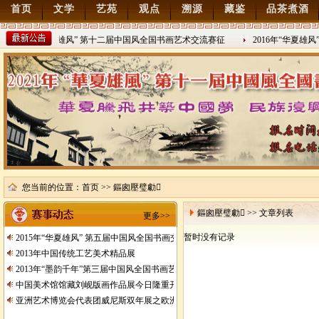
首页
文学
艺苑
观点
溯源
藏鉴
品茶煮酒
2022年“华夏雄风” 第十二届中国风全国书画艺术交流赛征
2016年“华夏雄风
2021/8/15
2016/8/27
您当前的位置：
首页
>> 鏂囪壓璧勮
鏂囪壓璧勮 >> 文章列表
更多>>
暂时没有记录
2015年“华夏雄风” 第五届中国风全国书画交流赛暨纪念抗日战争胜利70周年书画
2013年中国传统工艺美术精品展
2013年“墨韵千年”第三届中国风全国书画艺术交流赛征稿
中国美术馆馆藏刘岘版画作品展今日隆重开展
亚洲艺术博览会代表团威尼斯双年展之欧洲行