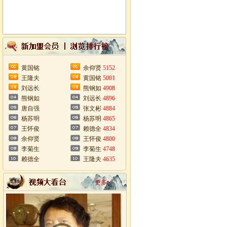
黄国铭
余仰贤
5152
王隆夫
黄国铭
5001
刘远长
熊钢如
4908
熊钢如
刘远长
4896
唐自强
张文彬
4884
杨苏明
杨苏明
4865
王怀俊
赖德全
4834
余仰贤
王怀俊
4800
李菊生
李菊生
4748
赖德全
王隆夫
4635
更多>>