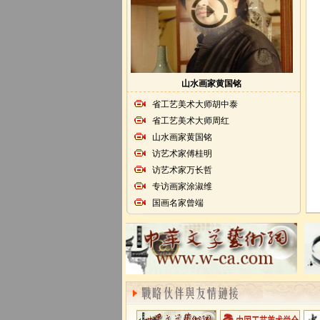
山水画家黄国铭
省工艺美术大师胡中泰
省工艺美术大师周红
山水画家黄国铭
访艺术家傅桂明
访艺术家万长哲
专访画家涂淑维
国画名家曾端