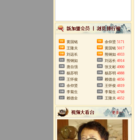
黄国铭
余仰贤
5171
王隆夫
黄国铭
5017
刘远长
熊钢如
4933
熊钢如
刘远长
4914
唐自强
张文彬
4900
杨苏明
杨苏明
4888
王怀俊
赖德全
4856
余仰贤
王怀俊
4819
李菊生
李菊生
4768
赖德全
王隆夫
4652
更多>>