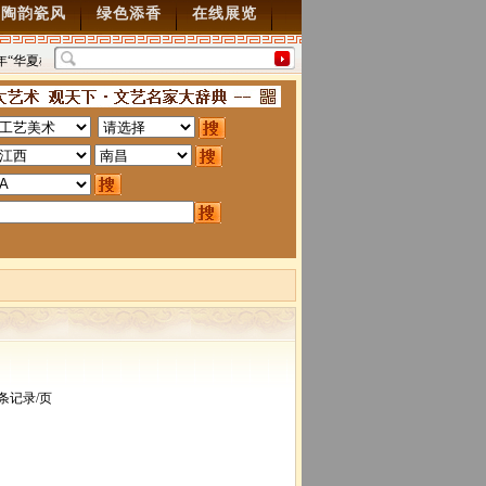
陶韵瓷风
绿色添香
在线展览
年“华夏雄风” 第五届中国风全国书画交流赛暨纪念抗
“墨韵千年”百位名家绘中华
70周年书画展7月28日起征稿
2015/7/28
图”创作
2014/3/18
条记录/页