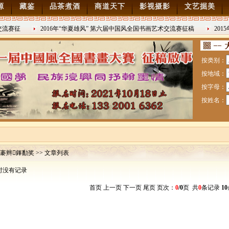
源
藏鉴
品茶煮酒
商道天下
影视摄影
文艺掘美
流赛征
2016年“华夏雄风” 第六届中国风全国书画艺术交流赛征稿
2015
2016/8/27
日战争胜利
按类别：
按地域：
按字母：
按姓名：
褰辫鎽勫奖 >> 文章列表
时没有记录
赛暨纪念抗日战争胜利70周年书画展7月28日起征稿
首页 上一页 下一页 尾页 页次：
0
/0
页 共
0
条记录
10
流赛征稿