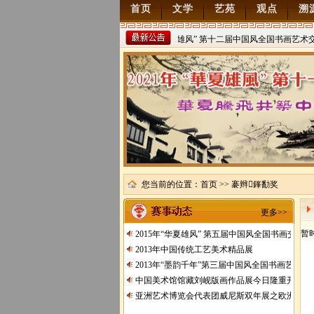
首页
文学
艺苑
观点
溯
2022年“华夏雄风” 第十二届中国风全国书画艺术交
稿
2021/8/15
您当前的位置：
首页
>> 褰辫鎽勫奖
更多>>
暂
2015年“华夏雄风” 第五届中国风全国书画交流
2013年中国传统工艺美术精品展
2013年“墨韵千年”第三届中国风全国书画艺术交
中国美术馆馆藏刘岘版画作品展今日隆重开展
亚洲艺术博览会代表团威尼斯双年展之欧洲行