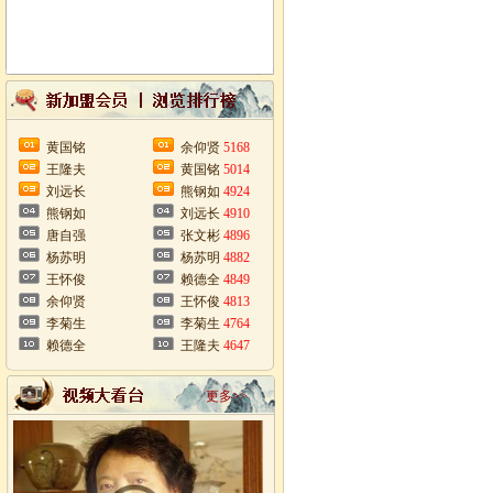
黄国铭
余仰贤
5168
王隆夫
黄国铭
5014
刘远长
熊钢如
4924
熊钢如
刘远长
4910
唐自强
张文彬
4896
杨苏明
杨苏明
4882
王怀俊
赖德全
4849
余仰贤
王怀俊
4813
李菊生
李菊生
4764
赖德全
王隆夫
4647
更多>>