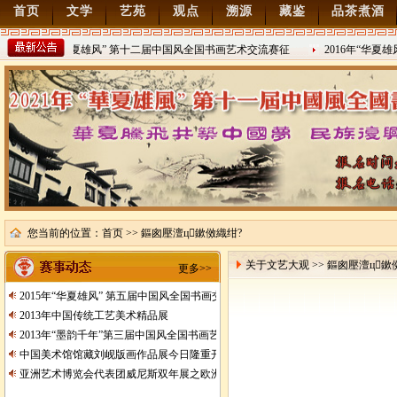
首页
文学
艺苑
观点
溯源
藏鉴
品茶煮酒
2022年“华夏雄风” 第十二届中国风全国书画艺术交流赛征
2016年“华夏
稿
2021/8/15
2016/8/27
您当前的位置：
首页
>> 鏂囪壓澶ц鏉傚織绀?
关于文艺大观 >> 鏂囪壓澶ц鏉
更多>>
2015年“华夏雄风” 第五届中国风全国书画交流赛暨纪念抗日战争胜利70周年书画
2013年中国传统工艺美术精品展
2013年“墨韵千年”第三届中国风全国书画艺术交流赛征稿
中国美术馆馆藏刘岘版画作品展今日隆重开展
亚洲艺术博览会代表团威尼斯双年展之欧洲行