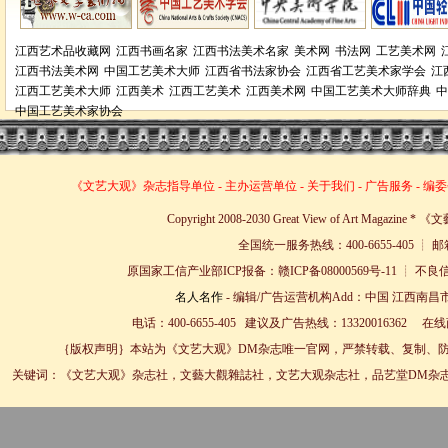
江西艺术品收藏网
江西书画名家
江西书法美术名家
美术网
书法网
工艺美术网
江西书法美术网
中国工艺美术大师
江西省书法家协会
江西省工艺美术家学会
江
江西工艺美术大师
江西美术
江西工艺美术
江西美术网
中国工艺美术大师辞典
中
中国工艺美术家协会
《文艺大观》杂志
指导单位
-
主办运营单位
-
关于我们
-
广告服务
-
编委
Copyright 2008-2030 Great View of Art Magazin
全国统一服务热线：400-6655-405 ┊ 邮箱
原国家工信产业部ICP报备：赣ICP备08000569号-11 
名人名作
- 编辑/广告运营机构Add：中国 江西南昌市
电话：400-6655-405 建议及广告热线：13320016362 
｛版权声明｝本站为《文艺大观》DM杂志唯一官网，严禁转载、复制、防
关键词：《文艺大观》杂志社，文藝大觀雜誌社，文艺大观杂志社，品艺堂DM杂