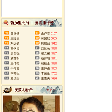
黄国铭
余仰贤
5157
王隆夫
黄国铭
5005
刘远长
熊钢如
4912
熊钢如
刘远长
4898
唐自强
张文彬
4887
杨苏明
杨苏明
4871
王怀俊
赖德全
4838
余仰贤
王怀俊
4803
李菊生
李菊生
4752
赖德全
王隆夫
4636
更多>>