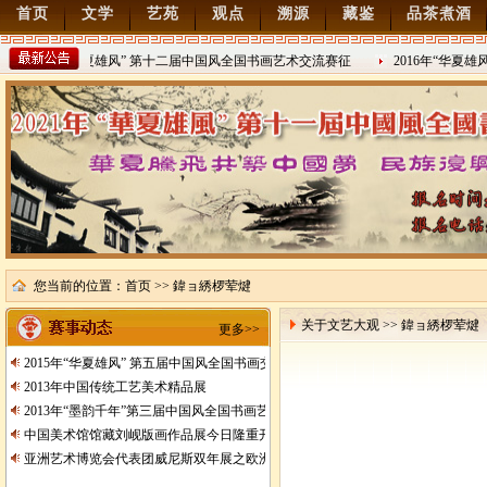
首页
文学
艺苑
观点
溯源
藏鉴
品茶煮酒
2022年“华夏雄风” 第十二届中国风全国书画艺术交流赛征
2016年“华夏雄
稿
2021/8/15
2016/8/27
您当前的位置：
首页
>> 鍏ョ綉椤荤煡
关于文艺大观 >> 鍏ョ綉椤荤煡
更多>>
2015年“华夏雄风” 第五届中国风全国书画交流赛暨纪念抗日战争胜利70周年书画
2013年中国传统工艺美术精品展
2013年“墨韵千年”第三届中国风全国书画艺术交流赛征稿
中国美术馆馆藏刘岘版画作品展今日隆重开展
亚洲艺术博览会代表团威尼斯双年展之欧洲行