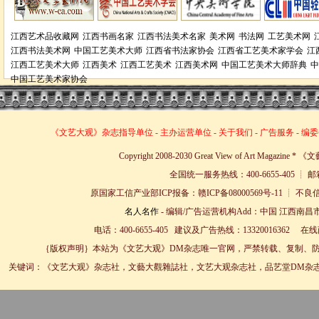
江西艺术品收藏网
江西书画名家
江西书法美术名家
美术网
书法网
工艺美术网
江西书法美术网
中国工艺美术大师
江西省书法家协会
江西省工艺美术家学会
江
江西工艺美术大师
江西美术
江西工艺美术
江西美术网
中国工艺美术大师辞典
中
中国工艺美术家协会
《文艺大观》杂志
指导单位
-
主办运营单位
-
关于我们
-
广告服务
-
编委
Copyright 2008-2030 Great View of Art Magazin
全国统一服务热线：400-6655-405 ┊ 邮箱
原国家工信产业部ICP报备：赣ICP备08000569号-11 
名人名作
- 编辑/广告运营机构Add：中国 江西南昌市
电话：400-6655-405 建议及广告热线：13320016362 
｛版权声明｝本站为《文艺大观》DM杂志唯一官网，严禁转载、复制、防
关键词：《文艺大观》杂志社，文藝大觀雜誌社，文艺大观杂志社，品艺堂DM杂