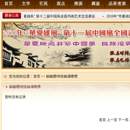
首页
文学
艺苑
观点
溯源
藏鉴
品茶煮酒
2022年“华夏雄风” 第十二届中国风全国书画艺术交流赛征
2016年“华夏
稿
2021/8/15
2016/8/27
您当前的位置：
首页
>> 鏂囪壓绮惧搧灞曢攢
鏂囪壓绮惧搧灞曢攢
暂时没有记录
首页 上一页 下一页