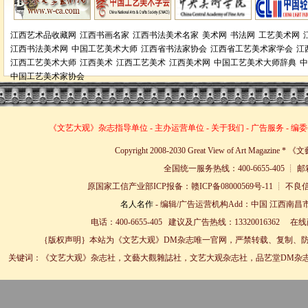
江西艺术品收藏网
江西书画名家
江西书法美术名家
美术网
书法网
工艺美术网
江西书法美术网
中国工艺美术大师
江西省书法家协会
江西省工艺美术家学会
江
江西工艺美术大师
江西美术
江西工艺美术
江西美术网
中国工艺美术大师辞典
中
中国工艺美术家协会
《文艺大观》杂志
指导单位
-
主办运营单位
-
关于我们
-
广告服务
-
编委
Copyright 2008-2030 Great View of Art Magazin
全国统一服务热线：400-6655-405 ┊ 邮箱
原国家工信产业部ICP报备：赣ICP备08000569号-11 
名人名作
- 编辑/广告运营机构Add：中国 江西南昌市
电话：400-6655-405 建议及广告热线：13320016362 
｛版权声明｝本站为《文艺大观》DM杂志唯一官网，严禁转载、复制、防
关键词：《文艺大观》杂志社，文藝大觀雜誌社，文艺大观杂志社，品艺堂DM杂