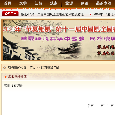
首页
文学
艺苑
观点
溯源
藏鉴
品茶煮酒
2022年“华夏雄风” 第十二届中国风全国书画艺术交流赛征
2016年“华夏
稿
2021/8/15
2016/8/27
您当前的位置：
首页
>> 鏂囪壓鍗拌薄
鏂囪壓鍗拌薄
暂时没有记录
首页 上一页 下一页